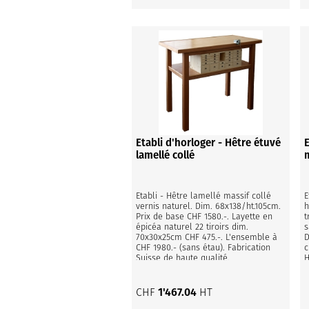
Etabli d'horloger - Hêtre étuvé
lamellé collé
Etabli - Hêtre lamellé massif collé 
E
vernis naturel. Dim. 68x138/ht.105cm. 
h
Prix de base CHF 1580.-. Layette en 
t
épicéa naturel 22 tiroirs dim. 
s
70x30x25cm CHF 475.-. L'ensemble à 
D
CHF 1980.- (sans étau). Fabrication 
c
Suisse de haute qualité.
H
CHF
1'467.04
HT