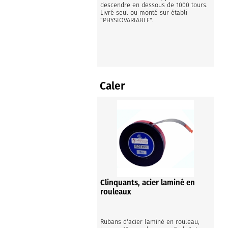
descendre en dessous de 1000 tours. 
Livré seul ou monté sur établi 
"PHYSIOVARIABLE".

Dim. seul 58/48cm/h50cm/35kg
Caler
Clinquants, acier laminé en
rouleaux
Rubans d'acier laminé en rouleau, 