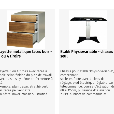
Layette métallique faces bois -
Etabli Physiovariable - chassis
 ou 4 tiroirs
seul
ayette 3 ou 4 tiroirs avec faces à 
Chassis pour établi "Physio-variable",
hoix selon finition du plan de travail. 
comprenant : 

vec ou sans système de fermeture à 
socle en fonte avec 4 pieds de 
lé.

réglage, pied électrique réglable par 
xemple: plan travail stratifié vert, 
télécommande, course d'élévation de
es faces peuvent être

68 à 115cm, puissance d' élévation 
n hêtre, noyer massif ou stratifié 
250kg, support de commande et 
ert.
commande.