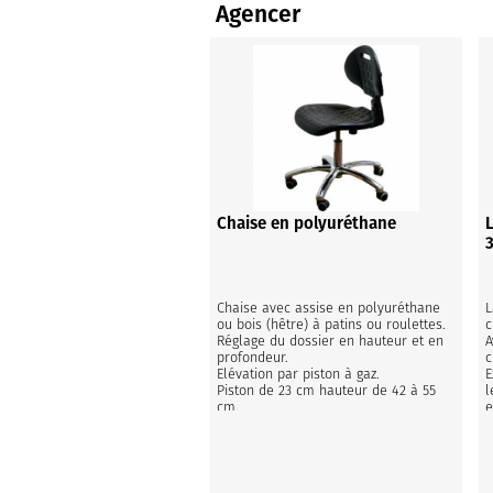
Agencer
Chaise en polyuréthane
3
Chaise avec assise en polyuréthane 
L
ou bois (hêtre) à patins ou roulettes. 
c
Réglage du dossier en hauteur et en 
A
profondeur.

c
Elévation par piston à gaz.

E
Piston de 23 cm hauteur de 42 à 55 
l
cm.

e
Piston de 30 cm de 51 à 71 cm

v
Piston de 36 cm de 55 à 80